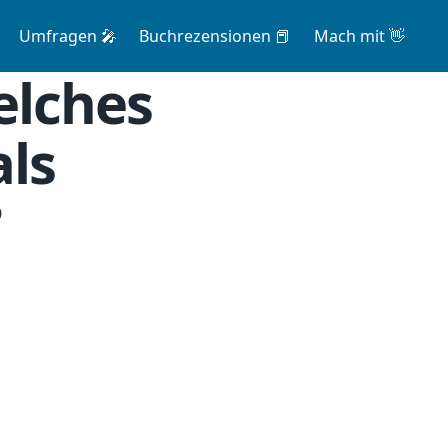
Umfragen 🎤
Buchrezensionen 📕
Mach mit 👋
elches
als
?