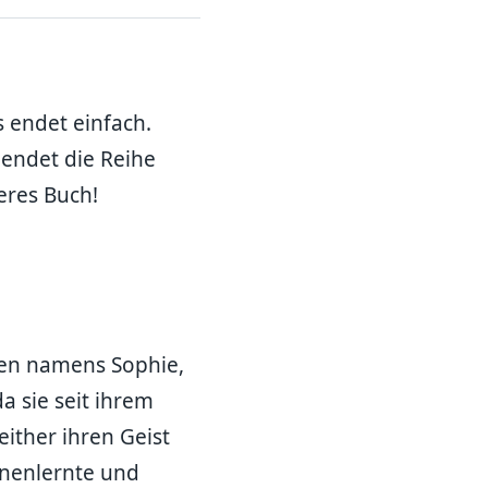
s endet einfach.
 endet die Reihe
eres Buch!
chen namens Sophie,
a sie seit ihrem
ither ihren Geist
nnenlernte und