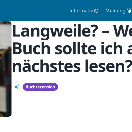
Informativ 📖
Meinung 💣
Langweile? – W
Buch sollte ich 
nächstes lesen
Buchrezension